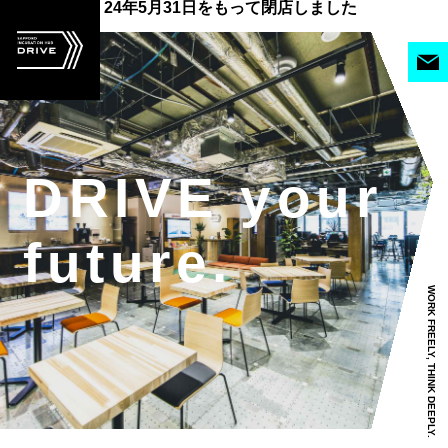
24年5月31日をもって閉店しました
DRIVE your
future.
WORK FREELY, THINK DEEPLY.