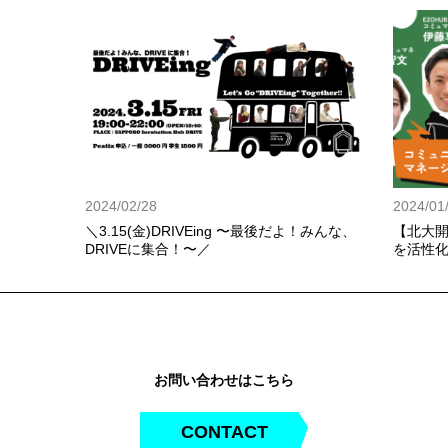
2024/02/28
2024/01
＼3.15(金)DRIVEing 〜最後だよ！みんな、
【北大開
DRIVEに集合！〜／
を活性
開！〜
お問い合わせはこちら
CONTACT