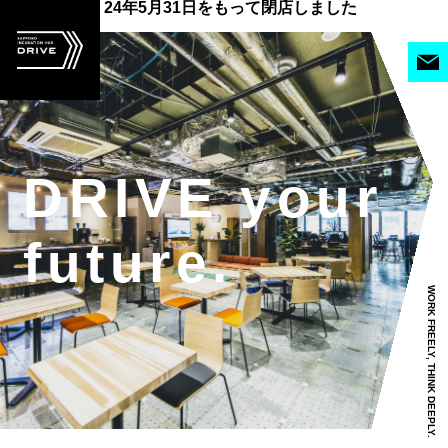
24年5月31日をもって閉店しました
DRIVE your
future.
WORK FREELY, THINK DEEPLY.