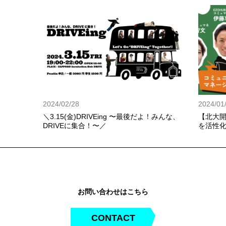
2024/02/28
2024/01
＼3.15(金)DRIVEing 〜最後だよ！みんな、
【北大開
DRIVEに集合！〜／
を活性
開！〜
お問い合わせはこちら
CONTACT