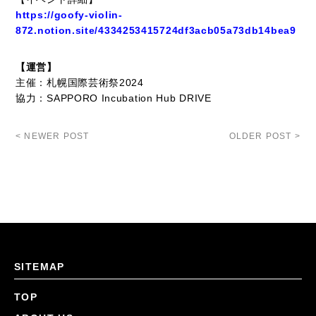
https://goofy-violin-
872.notion.site/4334253415724df3acb05a73db14bea9
【運営】
主催：札幌国際芸術祭2024
協力：SAPPORO Incubation Hub DRIVE
< NEWER POST
OLDER POST >
SITEMAP
TOP