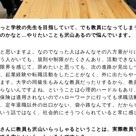
ずっと学校の先生を目指していて、でも教員になってしま
うのかなと…やりたいことも沢山あるので悩んでいます。
うと思いますよ。なのでなった人はみんなその八方塞がり
いう人がいても、規則や制限がたくさんあり、活動できな
に限界を感じて、辞めたいと思っても、次の進路が見出し
は、起業経験や転職活動をしたことがなく、外に出たらや
います。大学の同級生もみんな教員だったりするから、教
わらないんですよね。ということは心理的ハードルもあり
用保険は適用されないのでハローワークに行っても求職活
は、定年退職以外の出口がない、袋小路なんです。だから
かいう話ではなく、社会的にそうつくられていると常に感
徒さんに教員も沢山いらっしゃるということは、実際教員