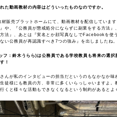
された動画教材の内容はどういったものなのですか。
画教材販売プラットホームにて、動画教材を配信していま
備』や、『公務員が懲戒処分にならずに副業をする方法』
方法』、あとは『実名とか顔写真なしでFacebookを使
ない公務員が再認識すべき7つの強み』を出しましたね
スタッフ：鈴木うらら)は公務員である学校教員も将来の選
ます！
らさんが私のインタビューの担当だというのもなかなか味
の生徒様にも教員の方、非常に多くいらっしゃいますよ。
に行くと様々な活動もできなくなるという制約があるとよ