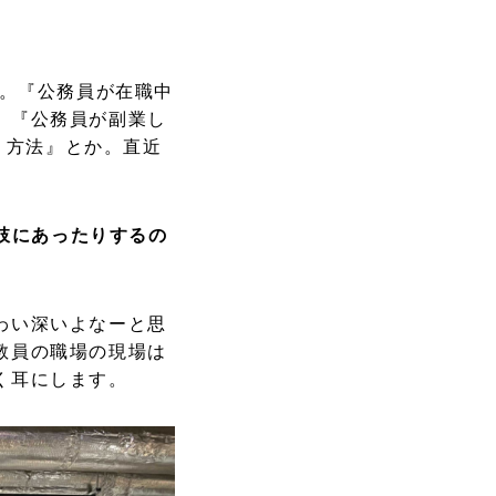
す。『公務員が在職中
、『公務員が副業し
う方法』とか。直近
。
択肢にあったりするの
わい深いよなーと思
教員の職場の現場は
く耳にします。