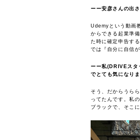
ーー安彦さんの出
Udemyという動
からできる起業準
た時に確定申告する
では『自分に自信が
ーー私(DRIVE
でとても気になり
そう、だからうら
ってたんです。私
ブラックで、そこ