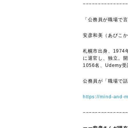
−−−−−−−−−−−−−−
「公務員が職場で
安彦和美（あびこ
札幌市出身、1974
に退官し、独立。開
1056名、Udemy
公務員が「職場で
https://mind-and-
−−−−−−−−−−−−−−